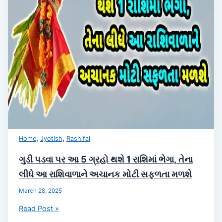
કોને
કેટલો
લાભ
થશે?
Ram
navami
2025
Rashifal
,
,
Home
Jyotish
Rashifal
ગુડી પડવા પર આ 5 ગ્રહો થશે 1 રાશિમાં ભેગા, તેના
લીધે આ રાશિવાળાને અચાનક મોટી સફળતા મળશે
March 28, 2025
ગુડી
Read Post »
પડવા