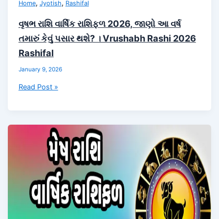
,
,
Home
Jyotish
Rashifal
વૃષભ રાશિ વાર્ષિક રાશિફળ 2026, જાણો આ વર્ષ
તમારું કેવું પસાર થશે? । Vrushabh Rashi 2026
Rashifal
January 9, 2026
વૃષભ
Read Post »
રાશિ
વાર્ષિક
રાશિફળ
2026,
જાણો
આ
વર્ષ
તમારું
કેવું
પસાર
થશે?