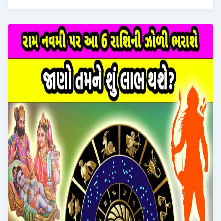
વાર્ષિક
રાશિફળ
2026,
અહીં
જાણો
નવું
વર્ષ
તમારા
માટે
શું
લઈને
આવ્યું
છે?
।
Mesh
Rashi
2026
Rashifal