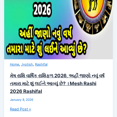
।
Vrushabh
Rashi
2026
Rashifal
,
,
Home
Jyotish
Rashifal
મેષ રાશિ વાર્ષિક રાશિફળ 2026, અહીં જાણો નવું વર્ષ
તમારા માટે શું લઈને આવ્યું છે? । Mesh Rashi
2026 Rashifal
January 8, 2026
મેષ
Read Post »
રાશિ