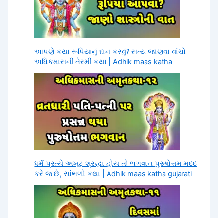
2025
આપણે કયા રૂપિયાનું દાન કરવું? સત્ય જાણવા વાંચો
અધિકમાસની તેરમી કથા | Adhik maas katha
ધર્મ પ્રત્યે અખૂટ શ્રદ્ધા હોય તો ભગવાન પુરુષોત્તમ મદદ
કરે જ છે, સાંભળો કથા | Adhik maas katha gujarati