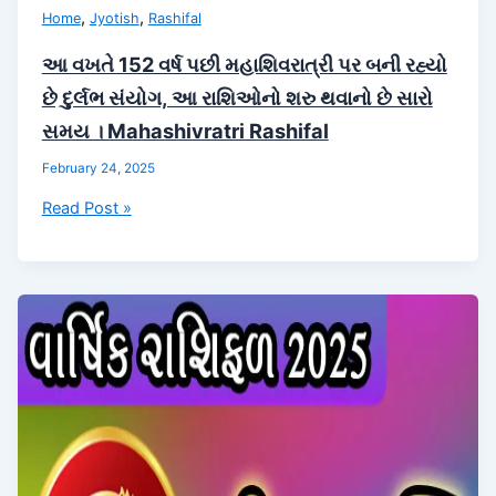
,
,
Home
Jyotish
Rashifal
આ વખતે 152 વર્ષ પછી મહાશિવરાત્રી પર બની રહ્યો
છે દુર્લભ સંયોગ, આ રાશિઓનો શરુ થવાનો છે સારો
સમય । Mahashivratri Rashifal
February 24, 2025
આ
Read Post »
વખતે
152
વર્ષ
પછી
મહાશિવરાત્રી
પર
બની
રહ્યો
છે
દુર્લભ