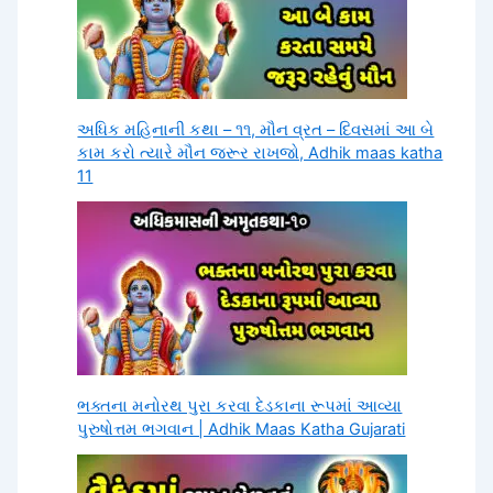
અધિક મહિનાની કથા – ૧૧, મૌન વ્રત – દિવસમાં આ બે
કામ કરો ત્યારે મૌન જરૂર રાખજો, Adhik maas katha
11
ભક્તના મનોરથ પુરા કરવા દેડકાના રૂપમાં આવ્યા
પુરુષોત્તમ ભગવાન | Adhik Maas Katha Gujarati