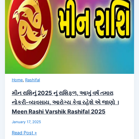
સંયોગ,
આ
રાશિઓનો
શરુ
થવાનો
છે
સારો
સમય
।
Mahashivratri
Rashifal
,
Home
Rashifal
મીન રાશિનું 2025 નું રાશિફળ, આખું વર્ષ તમારા
નોકરી-વ્યવસાય, આરોગ્ય કેવા રહેશે એ જાણો ।
Meen Rashi Varshik Rashifal 2025
January 17, 2025
મીન
Read Post »