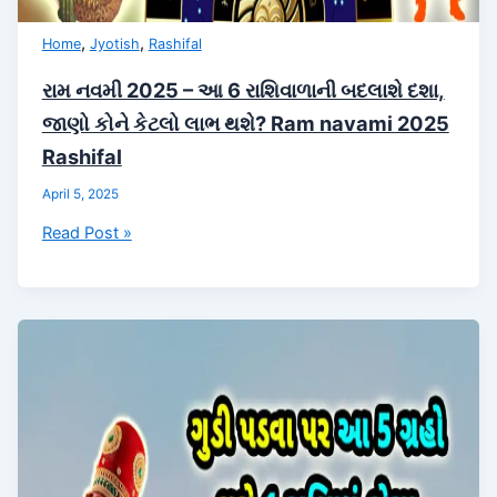
,
,
Home
Jyotish
Rashifal
રામ નવમી 2025 – આ 6 રાશિવાળાની બદલાશે દશા,
જાણો કોને કેટલો લાભ થશે? Ram navami 2025
Rashifal
April 5, 2025
રામ
Read Post »
નવમી
2025
–
આ
6
રાશિવાળાની
બદલાશે
દશા,
જાણો