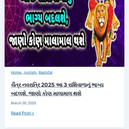
,
,
Home
Jyotish
Rashifal
ચૈત્ર નવરાત્રિ 2025 આ 3 રાશિવાળાનું ભાગ્ય
બદલશે, જાણો કોણ માલામાલ થશે
March 26, 2025
ચૈત્ર
Read Post »
નવરાત્રિ
2025