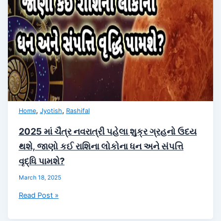
રાશિઓને
થશે
ડબલ
લાભ
,
,
Home
Jyotish
Rashifal
2025 માં ચૈત્ર નવરાત્રી પહેલા શુક્ર ગ્રહનો ઉદય
થશે, જાણો કઈ રાશિના લોકોના ધન અને સંપત્તિ
વૃદ્ધિ પામશે?
March 18, 2025
2025
Read Post »
માં
ચૈત્ર