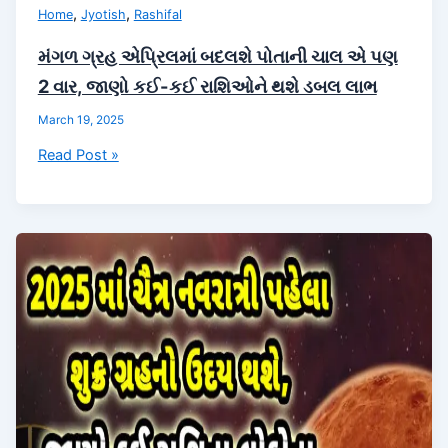
,
,
Home
Jyotish
Rashifal
મંગળ ગ્રહ એપ્રિલમાં બદલશે પોતાની ચાલ એ પણ
2 વાર, જાણો કઈ-કઈ રાશિઓને થશે ડબલ લાભ
March 19, 2025
મંગળ
Read Post »
ગ્રહ
એપ્રિલમાં
બદલશે
પોતાની
ચાલ
એ
પણ
2
વાર,
જાણો
કઈ-
કઈ