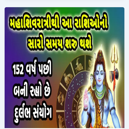
નવરાત્રી
પહેલા
શુક્ર
ગ્રહનો
ઉદય
થશે,
જાણો
કઈ
રાશિના
લોકોના
ધન
અને
સંપત્તિ
વૃદ્ધિ
પામશે?