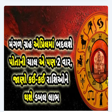
આ
3
રાશિવાળાનું
ભાગ્ય
બદલશે,
જાણો
કોણ
માલામાલ
થશે