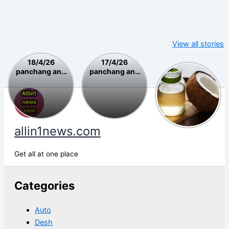
View all stories
18/4/26
17/4/26
18/4/26
17/4/26
panchang and
panchang and
ઘરેલું નુસખા
panchang
panchang
choghadiya
choghadiya
and
and
આજનું પંચાંગ અને
આજનું પંચાંગ અને
Skip
choghadiya
choghadiya
ચોઘડિયા
ચોઘડિયા
to
આજનું
આજનું
content
પંચાંગ
પંચાંગ
allin1news.com
અને
અને
ચોઘડિયા
ચોઘડિયા
Get all at one place
Categories
Auto
Desh