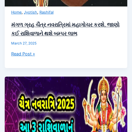
,
,
Home
Jyotish
Rashifal
મંગળ ગ્રહ ચૈત્ર નવરાત્રિમાં મહાગોચર કરશે, જાણો
કઈ રાશિવાળાને થશે બમ્પર લાભ
March 27, 2025
મંગળ
Read Post »
ગ્રહ
ચૈત્ર
નવરાત્રિમાં
મહાગોચર
કરશે,
જાણો
કઈ
રાશિવાળાને
થશે
બમ્પર
લાભ