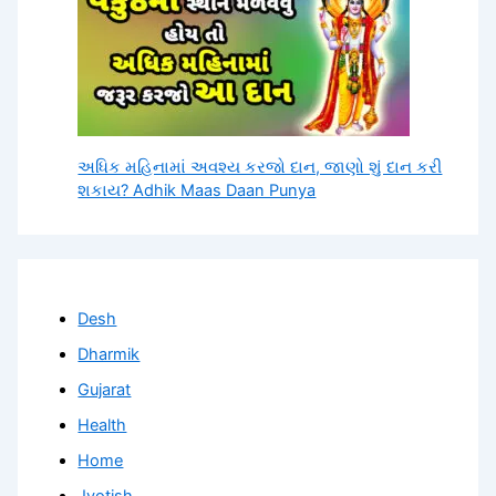
અધિક મહિનામાં અવશ્ય કરજો દાન, જાણો શું દાન કરી
શકાય? Adhik Maas Daan Punya
Desh
Dharmik
Gujarat
Health
Home
Jyotish